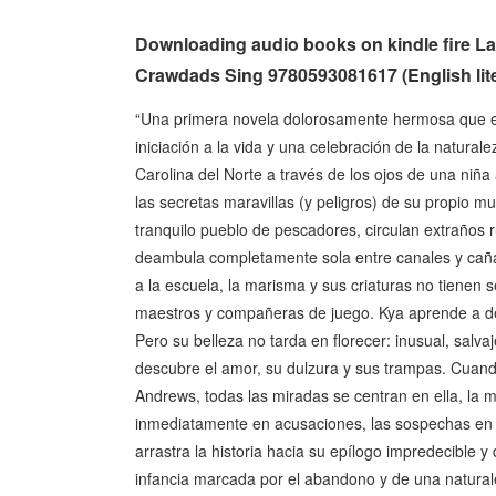
Downloading audio books on kindle fire La
Crawdads Sing 9780593081617 (English lite
“Una primera novela dolorosamente hermosa que es 
iniciación a la vida y una celebración de la natura
Carolina del Norte a través de los ojos de una niñ
las secretas maravillas (y peligros) de su propi
tranquilo pueblo de pescadores, circulan extraños 
deambula completamente sola entre canales y cañav
a la escuela, la marisma y sus criaturas no tienen s
maestros y compañeras de juego. Kya aprende a desc
Pero su belleza no tarda en florecer: inusual, salv
descubre el amor, su dulzura y sus trampas. Cuan
Andrews, todas las miradas se centran en ella, la m
inmediatamente en acusaciones, las sospechas en cer
arrastra la historia hacia su epílogo impredecible
infancia marcada por el abandono y de una natura