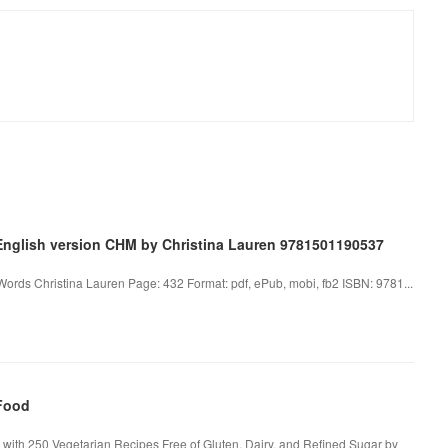
English version CHM by Christina Lauren 9781501190537
ords Christina Lauren Page: 432 Format: pdf, ePub, mobi, fb2 ISBN: 9781...
Food
ith 250 Vegetarian Recipes Free of Gluten, Dairy, and Refined Sugar by