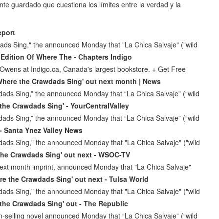
te guardado que cuestiona los límites entre la verdad y la
eport
 Sing," the announced Monday that "La Chica Salvaje" ("wild
 Edition Of Where The - Chapters Indigo
Owens at Indigo.ca, Canada's largest bookstore. + Get Free
'Where the Crawdads Sing' out next month | News
s Sing,” the announced Monday that “La Chica Salvaje” (“wild
the Crawdads Sing' - YourCentralValley
s Sing,” the announced Monday that “La Chica Salvaje” (“wild
- Santa Ynez Valley News
s Sing," the announced Monday that "La Chica Salvaje" ("wild
the Crawdads Sing' out next - WSOC-TV
next month imprint, announced Monday that "La Chica Salvaje"
re the Crawdads Sing' out next - Tulsa World
s Sing," the announced Monday that "La Chica Salvaje" ("wild
 the Crawdads Sing' out - The Republic
n-selling novel announced Monday that “La Chica Salvaje” (“wild