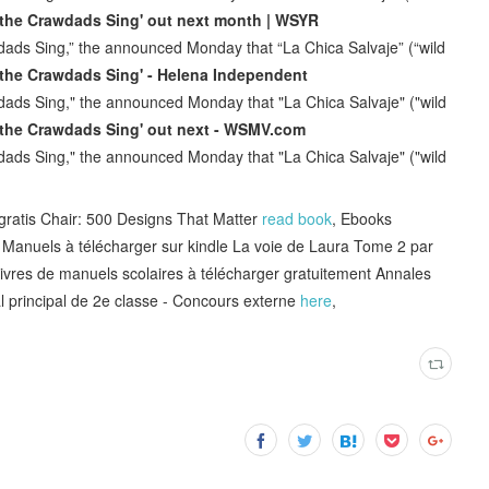
 the Crawdads Sing' out next month | WSYR
s Sing,” the announced Monday that “La Chica Salvaje” (“wild
 the Crawdads Sing' - Helena Independent
s Sing," the announced Monday that "La Chica Salvaje" ("wild
 the Crawdads Sing' out next - WSMV.com
s Sing," the announced Monday that "La Chica Salvaje" ("wild
gratis Chair: 500 Designs That Matter
read book
, Ebooks
, Manuels à télécharger sur kindle La voie de Laura Tome 2 par
Livres de manuels scolaires à télécharger gratuitement Annales
ial principal de 2e classe - Concours externe
here
,