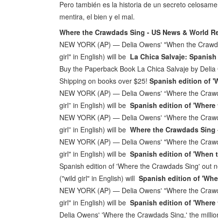
Pero también es la historia de un secreto celosamen
mentira, el bien y el mal.
Where the Crawdads Sing - US News & World R
NEW YORK (AP) — Delia Owens' "When the Crawdads
girl" in English) will be
La Chica Salvaje: Spanish
Buy the Paperback Book La Chica Salvaje by Delia 
Shipping on books over $25!
Spanish edition of 
NEW YORK (AP) — Delia Owens' “Where the Crawdad
girl” in English) will be
Spanish edition of 'Where 
NEW YORK (AP) — Delia Owens' “Where the Crawdad
girl” in English) will be
Where the Crawdads Sing 
NEW YORK (AP) — Delia Owens' "Where the Crawdad
girl" in English) will be
Spanish edition of 'When 
Spanish edition of 'Where the Crawdads Sing' out 
("wild girl" in English) will
Spanish edition of 'Whe
NEW YORK (AP) — Delia Owens' "Where the Crawdad
girl" in English) will be
Spanish edition of 'Where
Delia Owens' 'Where the Crawdads Sing,' the millio