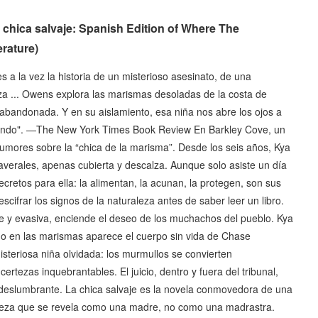
 chica salvaje: Spanish Edition of Where The
rature)
a la vez la historia de un misterioso asesinato, de una
leza ... Owens explora las marismas desoladas de la costa de
a abandonada. Y en su aislamiento, esa niña nos abre los ojos a
o mundo". —The New York Times Book Review En Barkley Cove, un
rumores sobre la “chica de la marisma”. Desde los seis años, Kya
erales, apenas cubierta y descalza. Aunque solo asiste un día
ecretos para ella: la alimentan, la acunan, la protegen, son sus
ifrar los signos de la naturaleza antes de saber leer un libro.
aje y evasiva, enciende el deseo de los muchachos del pueblo. Kya
do en las marismas aparece el cuerpo sin vida de Chase
isteriosa niña olvidada: los murmullos se convierten
tezas inquebrantables. El juicio, dentro y fuera del tribunal,
 y deslumbrante. La chica salvaje es la novela conmovedora de una
leza que se revela como una madre, no como una madrastra.