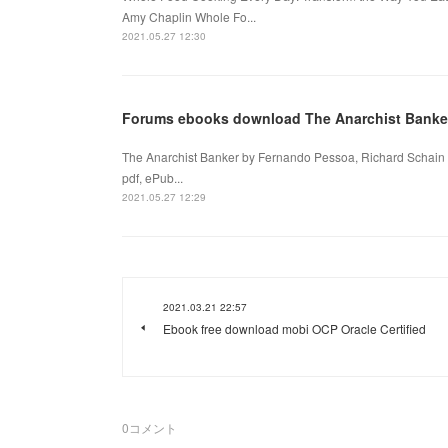
Amy Chaplin Whole Fo...
2021.05.27 12:30
Forums ebooks download The Anarchist Banke
The Anarchist Banker by Fernando Pessoa, Richard Schain
pdf, ePub...
2021.05.27 12:29
2021.03.21 22:57
Ebook free download mobi OCP Oracle Certified
0
コメント