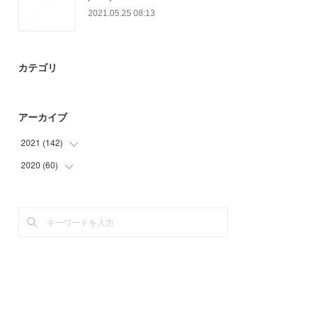
2021.05.25 08:13
カテゴリ
アーカイブ
2021
(
142
)
2020
(
60
(
39
)
)
(
23
)
(
9
)
(
35
)
(
33
)
(
15
)
(
18
)
(
30
)