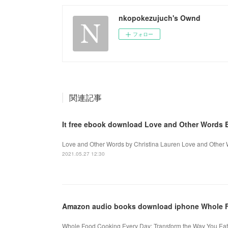
nkopokezujuch's Ownd
フォロー
関連記事
It free ebook download Love and Other Words 
Love and Other Words by Christina Lauren Love and Other W
2021.05.27 12:30
Amazon audio books download iphone Whole 
Whole Food Cooking Every Day: Transform the Way You Eat w